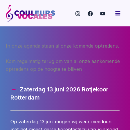
Ga
naar
de
inhoud
In onze agenda staan al onze komende optredens.
Kom regelmatig terug om van al onze aankomende
optredens op de hoogte te blijven
Zaterdag 13 juni 2026 Rotjekoor
Rotterdam
Op zaterdag 13 juni mogen wij weer meedoen
met het meest gerse korenfestival van Rijnmond